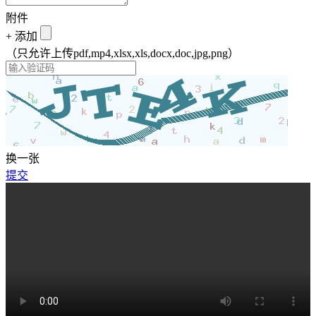
附件
+
添加
（只允许上传pdf,mp4,xlsx,xls,docx,doc,jpg,png）
换一张
提交