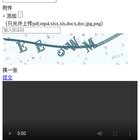
附件
+
添加
（只允许上传pdf,mp4,xlsx,xls,docx,doc,jpg,png）
换一张
提交