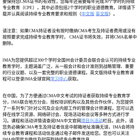
要保持您CMA证书的有效性，您每年还需要每年完成30个学时的持续
专业教育（CPE），其中必须包括2个学时的职业道德教育。详情请下
载并认真阅读持续专业教育要求和规则（
中文版
英文版
）。
请注意：如果CMA持证者没有按时缴纳CMA考生及持证者费用或没有
按照要求完成持续专业教育学时， CMA证书将失效，并将CMA名单中
删除。
IMA为您提供超过300个学时全国州会计委员会联合会认可的持续专业
教育学时，主题涵盖广泛，从一般会计和会计准则到战略管理、重要
的行业议题、以及一套完整的职业道德课程。英文版持续专业教育课
程可以登录IMA全球官网
学习中心
获取。
在中国，为了方便通过CMA中文考试的持证者获取持续专业教育学
分，IMA联合地方分会、授权培训机构以及其他合作伙伴，为您提供
了一系列专门针对公司及企业内部工作的管理会计师课程，您可以选
择在线学习资源、网络研讨会、现场活动和会议等多种方式进行学
习。课程和活动详情请查阅IMA中文官网
项目与活动
栏目。此外，请
您务必确保CMA考生及持证者信息中邮箱地址准确无误，IMA会将持
续专业教育课程和活动信息通过电子邮件发送给您。您也可以关注
IMA中国官方微信及时获取持续专业教育信息。