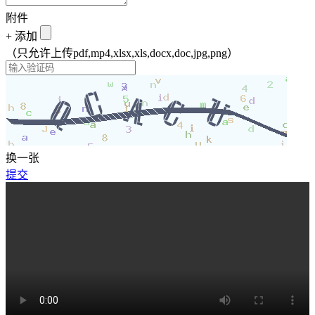
附件
+
添加
（只允许上传pdf,mp4,xlsx,xls,docx,doc,jpg,png）
换一张
提交