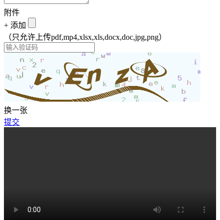
附件
+
添加
（只允许上传pdf,mp4,xlsx,xls,docx,doc,jpg,png）
换一张
提交