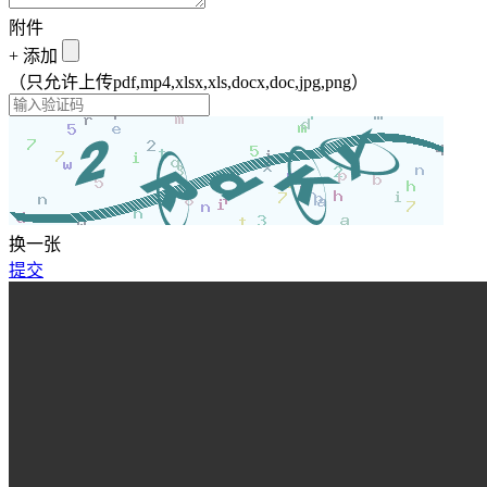
附件
+
添加
（只允许上传pdf,mp4,xlsx,xls,docx,doc,jpg,png）
换一张
提交