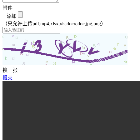
附件
+
添加
（只允许上传pdf,mp4,xlsx,xls,docx,doc,jpg,png）
换一张
提交