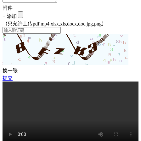
附件
+
添加
（只允许上传pdf,mp4,xlsx,xls,docx,doc,jpg,png）
换一张
提交