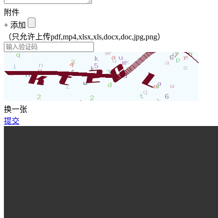
附件
+
添加
（只允许上传pdf,mp4,xlsx,xls,docx,doc,jpg,png）
换一张
提交