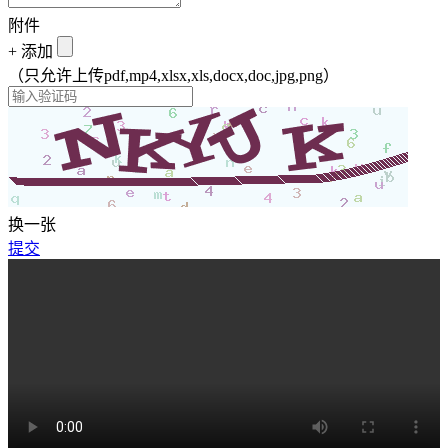
附件
+
添加
（只允许上传pdf,mp4,xlsx,xls,docx,doc,jpg,png）
换一张
提交