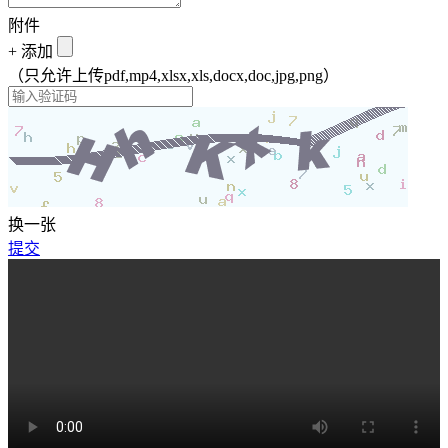
附件
+
添加
（只允许上传pdf,mp4,xlsx,xls,docx,doc,jpg,png）
换一张
提交