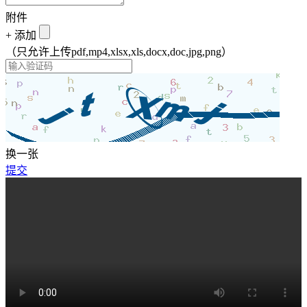
附件
+
添加
（只允许上传pdf,mp4,xlsx,xls,docx,doc,jpg,png）
换一张
提交