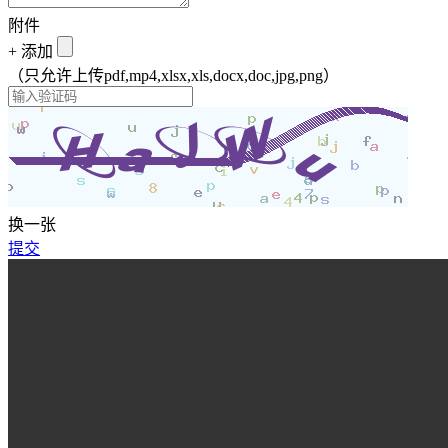
附件
+
添加
（只允许上传pdf,mp4,xlsx,xls,docx,doc,jpg,png）
换一张
提交