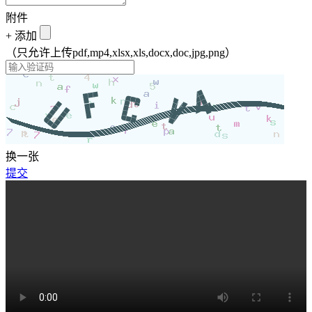
附件
+
添加
（只允许上传pdf,mp4,xlsx,xls,docx,doc,jpg,png）
换一张
提交