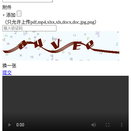
附件
+
添加
（只允许上传pdf,mp4,xlsx,xls,docx,doc,jpg,png）
换一张
提交