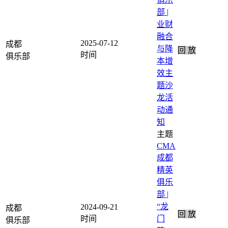
部 |
业财
融合
2025-07-12
成都
与降
回 放
本增
效主
题沙
龙活
动通
知
CMA
成都
精英
俱乐
部 |
“龙
2024-09-21
成都
回 放
门