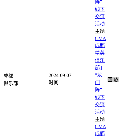
阵”
线下
交流
活动
CMA
成都
精英
俱乐
部 |
“龙
2024-09-07
成都
回 放
门
阵”
线下
交流
活动
CMA
成都