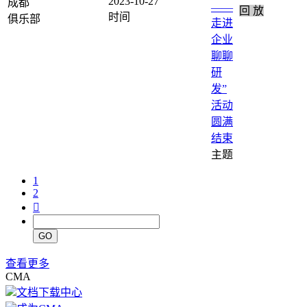
2023-10-27
成都
——
回 放
走进
企业
聊聊
研
发”
活动
圆满
结束
1
2

GO
查看更多
CMA
文档下载中心