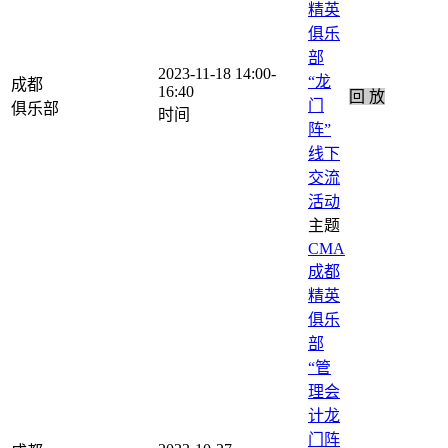
精英
俱乐
部
2023-11-18
14:00-
“龙
成都
16:40
回 放
门
阵”
线下
交流
活动
CMA
成都
精英
俱乐
部
“管
理会
计龙
门阵