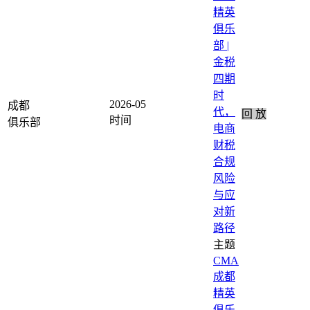
精英
俱乐
部 |
金税
四期
时
2026-05
成都
代，
回 放
电商
财税
合规
风险
与应
对新
路径
CMA
成都
精英
俱乐