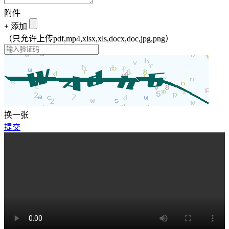
附件
+
添加
（只允许上传pdf,mp4,xlsx,xls,docx,doc,jpg,png）
换一张
提交