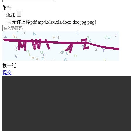
附件
+
添加
（只允许上传pdf,mp4,xlsx,xls,docx,doc,jpg,png）
换一张
提交