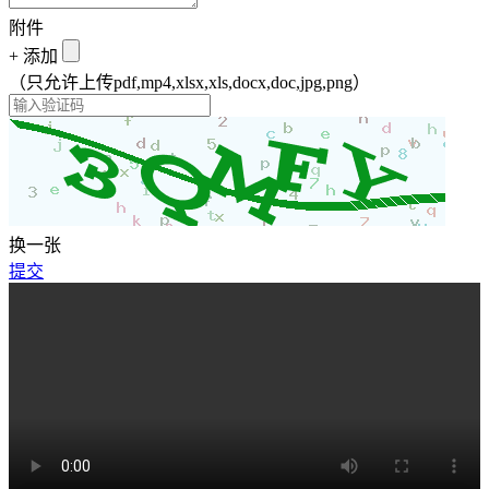
附件
+
添加
（只允许上传pdf,mp4,xlsx,xls,docx,doc,jpg,png）
换一张
提交