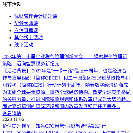
线下活动
优财管理会计提升课
华领大师课
立信直播课
其他线上活动
线下活动
2023年第二十届企业税务管理创新大会—— 探索税务管理新
策略，迈向智慧税务新纪元
【活动背景】 2023年是“一带一路”倡议十周年，也是经济合
作与发展组织（简称OECD）和二十国集团发起税基侵蚀与利
润转移（简称BEPS）行动计划十周年。随着数字经济逐渐成
为重组全球要素资源、重塑全球经济结构、改变全球竞争格局
的关键力量，推进国际税收规则和体系改革已成为大势所趋。
面对变幻莫测的国际环境和国内改革发展稳定任务等多...
查看详情
2023-11-06
价值提升视角：知名CFO带您“业财融合”实践之行