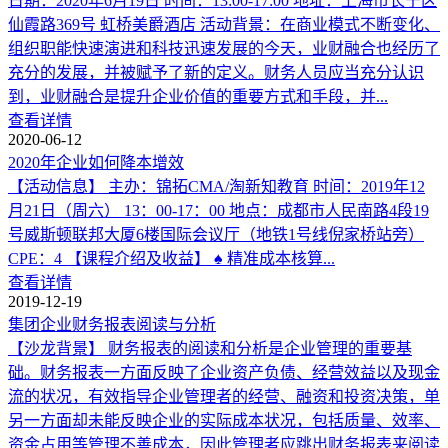
日期：2020年6月19日 时间：13:00-17:00 地址：上海市长宁区
仙霞路369号 虹桥美爵酒店 活动背景：在商业模式不断变化、
组织职能快速演进和科技迅速发展的今天，业财融合也经历了
充分的发展，并被赋予了新的定义。财务人员应当充分认识
到，业财融合是提升企业价值的重要方式和手段，并...
查看详情
2020-06-12
2020年企业如何降本增效
【活动信息】 主办：锦拓CMA/淘新知教育 时间：2019年12
月21日（周六） 13：00-17：00 地点：成都市人民南路4段19
号威斯顿联邦大厦6楼国际会议厅（地铁1号线倪家桥站旁）
CPE：4 【课程介绍及收益】 ♠ 精准成本核算...
查看详情
2019-12-19
集团企业财务报表阅读与分析
【沙龙背景】 财务报表的阅读和分析是企业管理的重要基
础。财务报表一方面反映了企业资产负债、经营效益以及现金
流的状况，有效指导企业管理者的经营、融资和投资决策，单
另一方面却未能反映企业的实际成本状况，包括质量、效率、
资金占用等管理不善成本，因此管理者应跳出财务报表来阅读