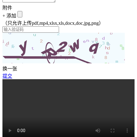
附件
+
添加
（只允许上传pdf,mp4,xlsx,xls,docx,doc,jpg,png）
换一张
提交