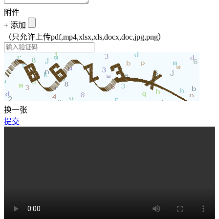
附件
+
添加
（只允许上传pdf,mp4,xlsx,xls,docx,doc,jpg,png）
换一张
提交