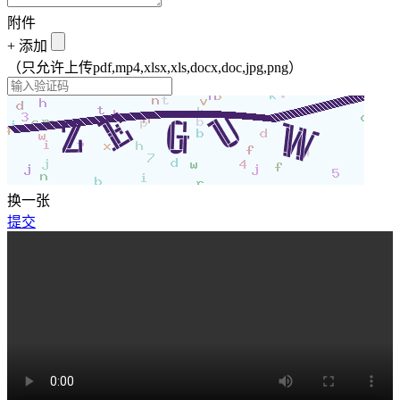
附件
+
添加
（只允许上传pdf,mp4,xlsx,xls,docx,doc,jpg,png）
换一张
提交