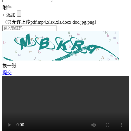
附件
+
添加
（只允许上传pdf,mp4,xlsx,xls,docx,doc,jpg,png）
换一张
提交